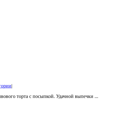
егории
|
вового торта с посыпкой. Удачной выпечки ...