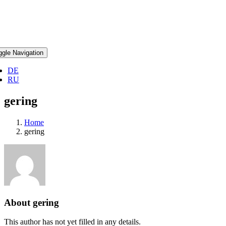
ggle Navigation
DE
RU
gering
Home
gering
About
gering
This author has not yet filled in any details.